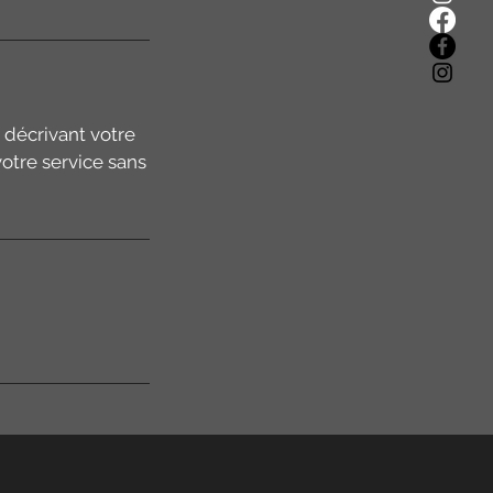
n décrivant votre
otre service sans