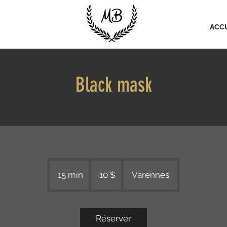
ACC
Black mask
10 dollars
canadiens
15 min
1
10 $
Varennes
5
m
i
Réserver
n